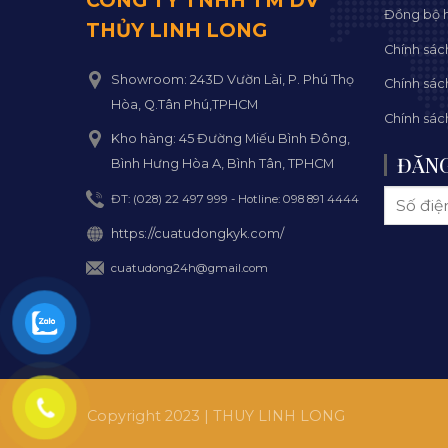
CÔNG TY TNHH TM DV
Đồng bộ h
THỦY LINH LONG
Chính sác
Showroom: 243D Vườn Lài, P. Phú Thọ
Chính sác
Hòa, Q.Tân Phú,TPHCM
Chính sác
Kho hàng: 45 Đường Miếu Bình Đông,
ĐĂNG
Bình Hưng Hòa A, Bình Tân, TPHCM
ĐT: (028) 22 497 999 - Hotline: 098 891 4444
https://cuatudongkyk.com/
cuatudong24h@gmail.com
Copyright 2023 | THUY LINH LONG