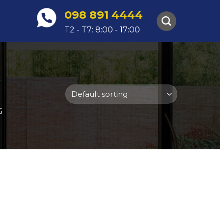
098 891 4444
T2 - T7: 8:00 - 17:00
G
G