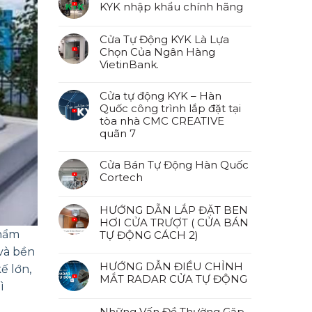
KYK nhập khẩu chính hãng
Cửa Tự Động KYK Là Lựa
Chọn Của Ngân Hàng
VietinBank.
Cửa tự động KYK – Hàn
Quốc công trình lắp đặt tại
tòa nhà CMC CREATIVE
quãn 7
Cửa Bán Tự Động Hàn Quốc
Cortech
HƯỚNG DẪN LẮP ĐẶT BEN
HƠI CỬA TRƯỢT ( CỬA BÁN
phẩm
TỰ ĐỘNG CÁCH 2)
 và bền
HƯỚNG DẪN ĐIỀU CHỈNH
ế lớn,
MẮT RADAR CỬA TỰ ĐỘNG
ì
Những Vấn Đề Thường Gặp