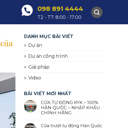
098 891 4444
T2 - T7: 8:00 - 17:00
DANH MỤC BÀI VIẾT
 của
Dự án
Dự án công trình
Giải pháp
Video
BÀI VIẾT MỚI NHẤT
CỬA TỰ ĐỘNG KYK – 100%
HÀN QUỐC – NHẬP KHẨU
CHÍNH HÃNG
Cửa trượt tự động Hàn Quốc