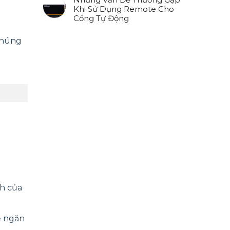
Khi Sử Dụng Remote Cho
Cổng Tự Động
Chúng
h của
ể ngăn