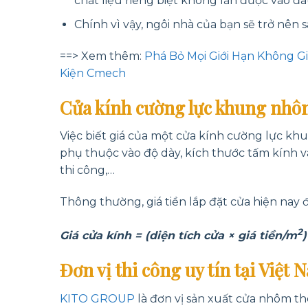
chất liệu riêng biệt không lẫn được vào đâ
Chính vì vậy, ngôi nhà của bạn sẽ trở nên 
==> Xem thêm:
Phá Bỏ Mọi Giới Hạn Không 
Kiện Cmech
Cửa kính cường lực khung nhô
Việc biết giá của một cửa kính cường lực kh
phụ thuộc vào độ dày, kích thước tấm kính 
thi công,…
Thông thường, giá tiền lắp đặt cửa hiện nay 
2
Giá cửa kính = (diện tích cửa × giá tiền/m
Đơn vị thi công uy tín tại Việt 
KITO GROUP
là đơn vị sản xuất cửa nhôm th