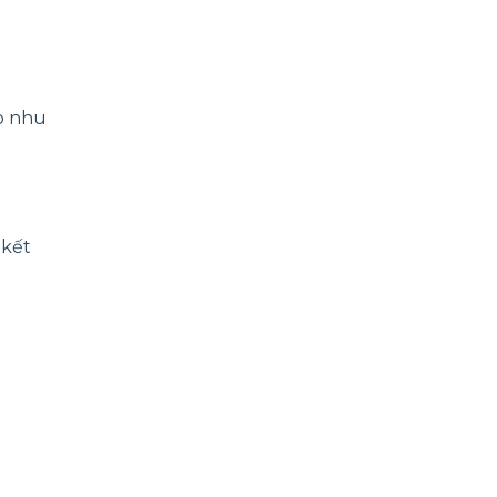
o nhu
 kết