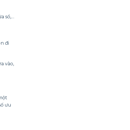
a sổ,…
n đi
ra vào,
 một
số ưu