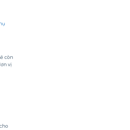
Phụ
sẽ còn
ơn vị
 cho