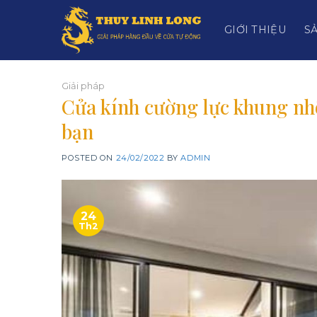
Skip
to
GIỚI THIỆU
S
content
Giải pháp
Cửa kính cường lực khung nh
bạn
POSTED ON
24/02/2022
BY
ADMIN
24
Th2