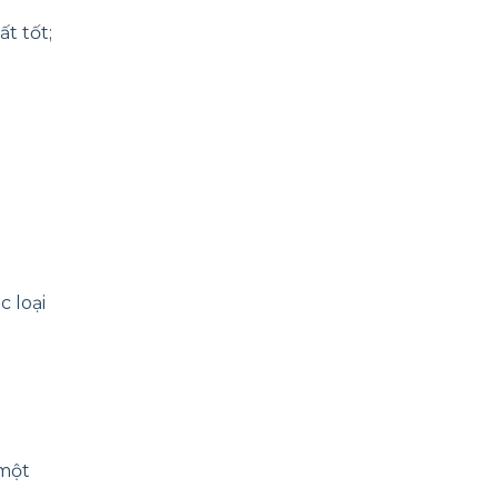
t tốt;
c loại
 một