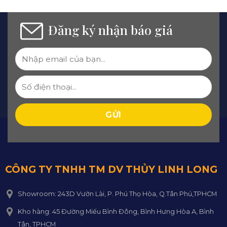
Đăng ký nhận báo giá
CÔNG TY TNHH TM DV THỦY LINH LONG
Showroom: 243D Vườn Lài, P. Phú Thọ Hòa, Q.Tân Phú,TPHCM
Kho hàng: 45 Đường Miếu Bình Đông, Bình Hưng Hòa A, Bình
Tân, TPHCM