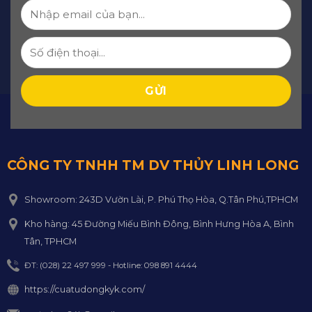
CÔNG TY TNHH TM DV THỦY LINH LONG
Showroom: 243D Vườn Lài, P. Phú Thọ Hòa, Q.Tân Phú,TPHCM
Kho hàng: 45 Đường Miếu Bình Đông, Bình Hưng Hòa A, Bình
Tân, TPHCM
ĐT: (028) 22 497 999 - Hotline: 098 891 4444
https://cuatudongkyk.com/