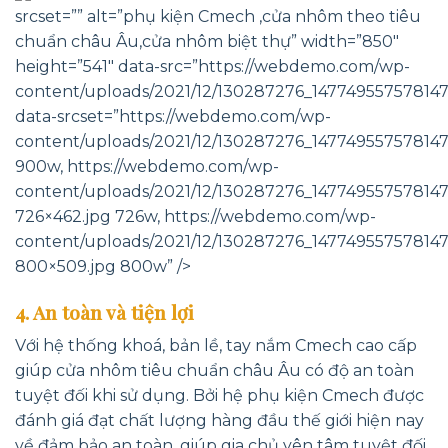
srcset=”” alt=”phụ kiện Cmech ,cửa nhôm theo tiêu
chuẩn châu Âu,cửa nhôm biệt thự” width=”850″
height=”541″ data-src=”https://webdemo.com/wp-
content/uploads/2021/12/130287276_14774955757814
data-srcset=”https://webdemo.com/wp-
content/uploads/2021/12/130287276_14774955757814
900w, https://webdemo.com/wp-
content/uploads/2021/12/130287276_14774955757814
726×462.jpg 726w, https://webdemo.com/wp-
content/uploads/2021/12/130287276_14774955757814
800×509.jpg 800w” />
4. An toàn và tiện lợi
Với hệ thống khoá, bản lề, tay nắm Cmech cao cấp
giúp cửa nhôm tiêu chuẩn châu Âu có độ an toàn
tuyệt đối khi sử dụng. Bởi hệ phụ kiện Cmech được
đánh giá đạt chất lượng hàng đầu thế giới hiện nay
về đảm bảo an toàn, giúp gia chủ yên tâm tuyệt đối